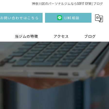
神奈川区のパーソナルジムならSOFIT GYM | ブログ
お問い合わせはこちら
LINE相談
当ジムの特徴
アクセス
ブログ
女性
ダイエット
健康
通いやすい
整体