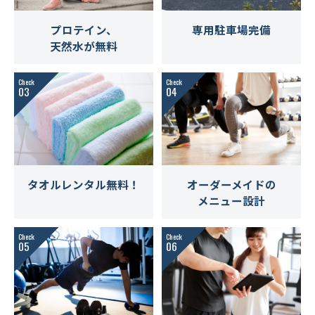
専用駐車場完備
プロテイン、
天然水が無料
Check
Check
03
04
タオルレンタル無料！
オーダーメイドの
メニュー設計
Check
Check
05
06